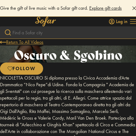
Give the gift of live music with a Sofar gift card.
Explore gift cards
Log in
Return To All Videos
Oscuro & Sgobino
FOLLOW
NICOLETTA OSCURO Si diploma presso la Civica Accademia d’Arte
Drammatica “Nico Pepe”di Udine. Fonda la Compagnia " Academia de
gli Sventati" con cui prosegue la ricerca sulla maschera allestendo vari
spettacoli per la regia, tra gli altri, di E. Allegri. Come attrice spazia dal
repertorio di maschera al Teatro Contemporaneo diretta tra gli altri da
Gigi Dall’Aglio, Rita Maffei, Massimo Somaglino, Marcela Serli,
Mèdèric le Gross e Valerie Cordy, Maril Van Den Broek. Partecipa alla
tourneè di "Arlecchino e Ginghis Khan" spettacolo di Circo e Commedia
dell'Arte in collaborazione con The Mongolian National Circus e The