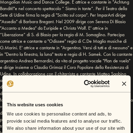
Mongolian Music and Dance College. È attrice e cantante in "Achtung
Banditi!"e nel concerto spettacolo “ Siamo in tante”. Per il Teatro della
Sete di Udine firma la regia di "Scritto sul corpo". Per ImparArti dirige
"Assedio" di Barbara Bregant. Nel 2009 dirige con Serena Di Blasio
"Accanto a Medea" da Euripide e Christa Wolf. E' attrice in
“Liberazione” di S. di Blasio per la regia di M. Somaglino. Partecipa
come attrice e cantante a "Odissee" regia di C.De Maglio musiche di
G.Marini. E' attrice e cantante in "Argentina. Versi di tutti e di nessuno" e
in "Dentro la finestra, la luna" testo e regia di H. Samek. Con la cantante
argentina Andrea Bernardini, da vita al progetto vocale "Plan de vuelo"
e dirige insieme a Claudia Grimaz il Coro Popolare della Resistenza di
Udine. In collaborazione con il chitarrista e cantante Matteo Sgobino
allestisce lo spettacolo “Tina Modotti, gli occhi e le mani” su
drammaturgia di Alberto Prelli, da cui nasce l'omonimo CD coprodotto
dall'Ass. Genia e da Folkest. MATTEO SGOBINO Laureato presso la
facoltà di Lettere di Venezia in Antropologia Culturale, ha diretto lo studio
This website uses cookies
verso l’analisi delle culture così dette “Altre” e in particolare nell’ambito
dell’Etnomusicologia, affrontando diversi soggiorni di ricerca in India
We use cookies to personalise content and ads, to
presso la comunità dei ladakhi. Nel 2006 ha inciso con il gruppo
provide social media features and to analyse our traffic.
triestino Balkan Babau il disco Godo ma cado per la casa discografica
We also share information about your use of our site with
Hapax Legomenon, progetto originale dedicato alla musica balcanica.