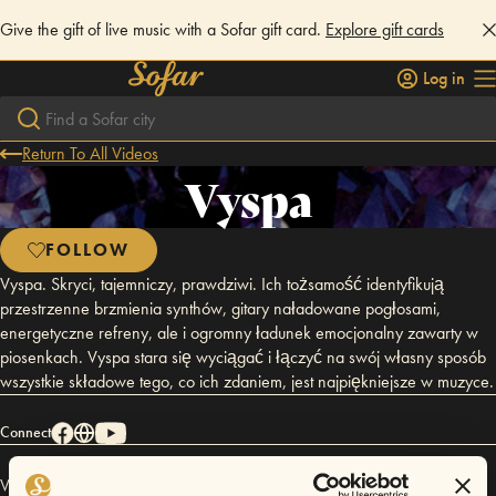
Give the gift of live music with a Sofar gift card.
Explore gift cards
Log in
Return To All Videos
Vyspa
FOLLOW
Vyspa. Skryci, tajemniczy, prawdziwi. Ich tożsamość identyfikują
przestrzenne brzmienia synthów, gitary naładowane pogłosami,
energetyczne refreny, ale i ogromny ładunek emocjonalny zawarty w
piosenkach. Vyspa stara się wyciągać i łączyć na swój własny sposób
wszystkie składowe tego, co ich zdaniem, jest najpiękniejsze w muzyce.
Connect
Vyspa has performed in
Sofar
Wroclaw
.