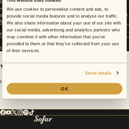
This website uses cookies
folkpopperen er i stadig utvikling; den splitter nye singelen Vacation er
verdt å trekke frem som et lekent og naivistisk tilskudd. Singelen lover
We use cookies to personalise content and ads, to
godt for milde sommernetter og hyppige sykkelturer. Over 500 000 har
provide social media features and to analyse our traffic.
lyttet til den på Spotify, kanskje på tide at du også gjør det?
We also share information about your use of our site with
our social media, advertising and analytics partners who
Connect
may combine it with other information that you’ve
provided to them or that they’ve collected from your use
Simen Mitlid has performed in
Sofar
Oslo
.
of their services.
Videos
Show details
No videos are available yet for Simen Mitlid.
OK