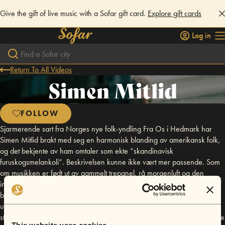
Give the gift of live music with a Sofar gift card.
Explore gift cards
Log in
Return To All Videos
Simen Mitlid
FOLLOW
Sjarmerende sart fra Norges nye folk-yndling Fra Os i Hedmark har
Simen Mitlid brakt med seg en harmonisk blanding av amerikansk folk,
og det bekjente av ham omtaler som ekte “skandinavisk
furuskogsmelankoli”. Beskrivelsen kunne ikke vært mer passende. Som
om musikken er født ut av gammelt trepanel, rå morgenluft og den
intime, alvorstunge stemningen furuskogen ofte bærer på. Simen Mitlid
ble ukas urørt med Guess I am losing my mind now våren 2015. Urørt
uttalte at han “treffer blink når han fokuserer på varme, stemme og
stemning. En ny singer/songwriter med siktepunkt på hjertet.” Den unge