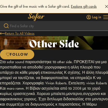
Give the gift of live music with a Sofar gift card.
Explore gift cards
Log in
Return To All Videos
Other Side
FOLLOW
Στο sofar sound παρουσιάστηκε το other side. ΠΡΟΚΕΙΤΑΙ για μια
προσπαθεια να αποδοθεί χορογραφικα η αλλη πλευρά που
υπάρχει σε κάθε μορφή επικοινωνίας Κ σχέσης. Η άλλη πλευρά
μπορεί να ταυτίζεται, να διαφοροποιείται, να επηρεάζει Κ να
επηρεάζεται. Χορογραφία: Vivian Roberts. Εκτελεση: vivian Roberts
Και maro ramm. Η Βίβιαν ασχολείται από το 2008 με το χορό
κυρίως ερασιτεχνικά. Χορευει μπαλετο,μοντερνο,συγχρονο και
αφρικανικους χορους. Έχει διπλωμα διδασκαλίας στο μοντερνο
και συμμετέχει σε διαγωνισμούς κ παραστάσεις. Η Μάρω