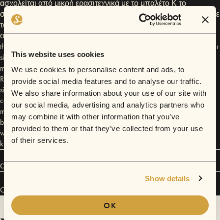
ασχολείται από μικρή ερασιτεχνικά με το μπαλέτο Κ το
σύγχρονο χορό. Συμμετέχει σε θεατρική ομάδα Κ παράλληλα με
το Θέατρο παρακολουθει μαθηματα κινησιολογιας. Συμμετέχει
σε θεατρικά και χορευτικά δρώμενα. At the Sofar Sounds concert,
the artists presented Other Side. It's an attempt to choreograph the other
This website uses cookies
side of every form of communication and relationship. The other side
might identify, diversify, affect and be affected. Choreography: Vivian
We use cookies to personalise content and ads, to
Robers. Execution: Vivian Robers and Maro Ramm. Vivian is a dancer
provide social media features and to analyse our traffic.
since 2008, mostly non-professionally. She dances ballet, modern,
We also share information about your use of our site with
contemporary and african dances. She has a teaching diploma in
our social media, advertising and analytics partners who
modern dancing and participates in competitions and events. Maro has
may combine it with other information that you’ve
been dancing ballet and contemporary non-professionally since she
provided to them or that they’ve collected from your use
was a child. She is part of the theatre group K while studying
of their services.
kinesiology. She takes part in theatre and dance events.
Connect
Show details
Other Side has performed in
Sofar
Thessaloniki
.
OK