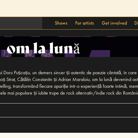
Shows
For artists
Get involved
D
om la lună
ui Doru Pușcașu, un demers sincer și autentic de poezie cântată, în care 
goș Strat, Cătălin Constantin și Adrian Maraloiu, om la lună devenind astfe
ytelling, transformând fiecare apariție într-o experiență foarte intimă, m
e cele mai populare și iubite trupe de rock alternativ/indie rock din Româ