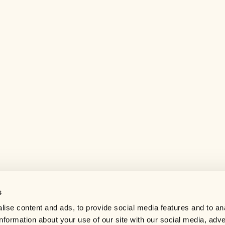
s
Help center
ise content and ads, to provide social media features and to an
Careers
information about your use of our site with our social media, adve
Contact us