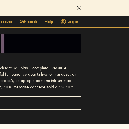
iscover
Gift cards
Help
Log in
chitara sau pianul completau versurile
l full band, cu apariții live tot mai dese. om
emorabilă, ce apropie oamenii într-un mod
nia, cu numeroase concerte sold out și cu o