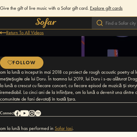
Give the gift of live music with a Sofar gift card.
Explore gift cards
Return To All Videos
FOLLOW
om la lună a început în mai 2018 ca proiect de rough acoustic poetry al l
meșteșugite ale lui Doru. În toamna lui 2019, lui Doru i s-au alăturat Dra
la lună a crescut cu fiecare concert, cu fiecare episod de muzică și stor
iremediabil. La cinci ani de la înființare, om la lună a devenit una dintr
comunitate de fani devotați în toată țara.
Connect
om la lună has performed in
Sofar
Iasi
.