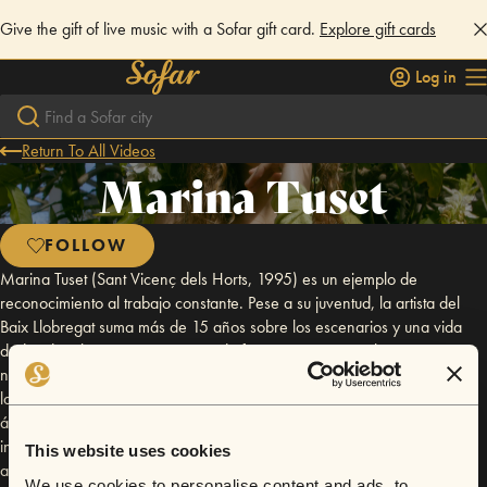
Give the gift of live music with a Sofar gift card.
Explore gift cards
Log in
Return To All Videos
Marina Tuset
FOLLOW
Marina Tuset (Sant Vicenç dels Horts, 1995) es un ejemplo de
reconocimiento al trabajo constante. Pese a su juventud, la artista del
Baix Llobregat suma más de 15 años sobre los escenarios y una vida
dedicada a la música. Tras años de formación en Barcelona y Boston,
numerosos singles publicados y todo tipo de conciertos a sus espaldas,
la cantante publicó el año pasado Canto a la Imaginación, un primer
álbum que llegó con premio: un Grammy Latino al mejor álbum de
ingeniería de sonido. La vocalista barcelonesa, nacida en el jazz y
This website uses cookies
alimentada por otros muchos géneros, hace un repaso de su
We use cookies to personalise content and ads, to