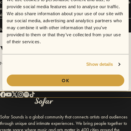
crecimiento artístico, sumida ya en la creación de su segundo álbum que
provide social media features and to analyse our traffic.
espera llevar a Europa, Latinoamérica y Estados Unidos tras su reciente
We also share information about your use of our site with
éxito internacional.
our social media, advertising and analytics partners who
may combine it with other information that you’ve
Marina Tuset has performed in
Sofar
Madrid
.
provided to them or that they’ve collected from your use
of their services.
Videos
No videos are available yet for Marina Tuset.
Show details
OK
Sofar Sounds is a global community that connects artists and audiences
through unique and intimate experiences. We bring people together to
create space where music and arts matter in 400 cities around the