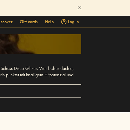
iscover
Gift cards
Help
Log in
Schuss Disco-Glitzer. Wer bisher dachte,
in punktet mit knalligem Hitpotenzial und