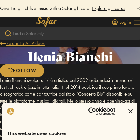
Give the gift of live music with a Sofar gift card.
Explore gift cards
Log in
Return To All Videos
Ilenia Bianchi
FOLLOW
Ilenia Bianchi svolge attività artistica dal 2002 esibendosi in numerosi
festival rock e jazz in tutta Italia. Nel 2014 pubblica il suo primo lavoro
discografico come cantautrice dal titolo “Concerto Blu” disponibile su
tutte le piattaforme musicali digitali. Nello stesso anno è opening-act di
Alex Britti. Nel 2017 ha dato la sua voce per il cortometraggio “Killer in
Red” di Paolo Sorrentino. Nello stesso anno collabora sempre per il
regista Paolo Sorrentino come cantante e co-autrice della colonna
sonora del film “Loro” in uscita nel 2018. Attualmente impegnata nella
This website uses cookies
scrittura di nuovi brani in collaborazione con il cantautore Cigno, che la