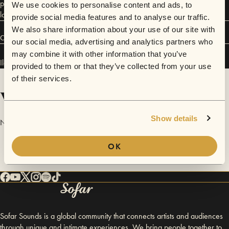
portano a suonare in giro per tutta la penisola per promuovere i nuovi
We use cookies to personalise content and ads, to
lavori.
provide social media features and to analyse our traffic.
We also share information about your use of our site with
Connect
our social media, advertising and analytics partners who
may combine it with other information that you’ve
Ilenia Bianchi has performed in
Sofar
Udine
.
provided to them or that they’ve collected from your use
of their services.
Videos
Show details
No videos are available yet for Ilenia Bianchi.
OK
Sofar Sounds is a global community that connects artists and audiences
through unique and intimate experiences. We bring people together to