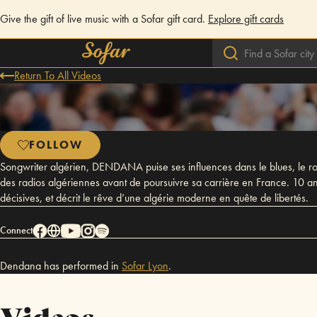
Give the gift of live music with a Sofar gift card.
Explore gift cards
Return To All Videos
FOLLOW
Songwriter algérien, DENDANA puise ses influences dans le blues, le rock 
des radios algériennes avant de poursuivre sa carrière en France. 10 an
décisives, et décrit le rêve d’une algérie moderne en quête de libertés.
Connect
Dendana has performed in
Sofar
Lyon
.
Videos