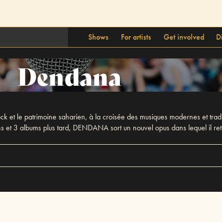
Shows
For artists
Get involved
D
Dendana
et le patrimoine saharien, à la croisée des musiques modernes et traditio
s et 3 albums plus tard, DENDANA sort un nouvel opus dans lequel il ret