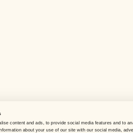
s
Help center
ise content and ads, to provide social media features and to an
Careers
information about your use of our site with our social media, adve
Contact us