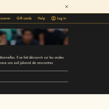
iscover
Gift cards
Help
Log in
nnelles. Il se fait découvrir sur les ondes
race son exil jalonné de rencontres