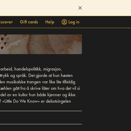
iscover
Gift cards
Help
Log in
arbeid, handelspolitikk, migrasjon,
ttrykk og språk. Det gjorde at hun høsten
 musikalske trangen var like lite tilfeldig
len gått fra å skrive låter om hva det vil si
 del av en kultur hun både kjenner og ikke
la? «Little Do We Know» er debutsingelen