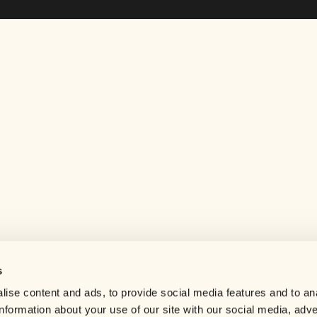
s
Help center
ise content and ads, to provide social media features and to an
Careers
information about your use of our site with our social media, adve
Contact us