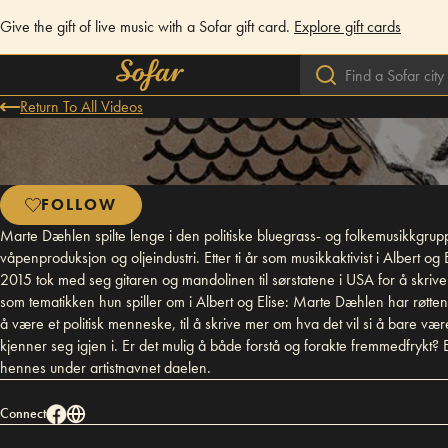
Give the gift of live music with a Sofar gift card.
Explore gift cards
Return To All Videos
FOLLOW
Marte Dæhlen spilte lenge i den politiske bluegrass- og folkemusikkgrup
våpenproduksjon og oljeindustri. Etter ti år som musikkaktivist i Albert
2015 tok med seg gitaren og mandolinen til sørstatene i USA for å skrive 
som tematikken hun spiller om i Albert og Elise: Marte Dæhlen har røttene
å være et politisk menneske, til å skrive mer om hva det vil si å bare 
kjenner seg igjen i. Er det mulig å både forstå og forakte fremmedfrykt?
hennes under artistnavnet daelen.
Connect