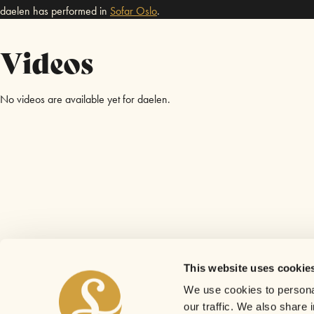
daelen has performed in
Sofar
Oslo
.
Videos
No videos are available yet for daelen.
This website uses cookie
We use cookies to personal
our traffic. We also share 