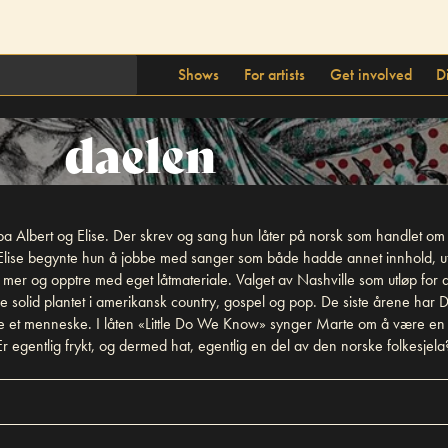
Shows
For artists
Get involved
D
daelen
pa Albert og Elise. Der skrev og sang hun låter på norsk som handlet om 
 og Elise begynte hun å jobbe med sanger som både hadde annet innhold, u
mer og opptre med eget låtmateriale. Valget av Nashville som utløp for den
 solid plantet i amerikansk country, gospel og pop. De siste årene har Dæh
være et menneske. I låten «Little Do We Know» synger Marte om å være en
 Er egentlig frykt, og dermed hat, egentlig en del av den norske folkesje