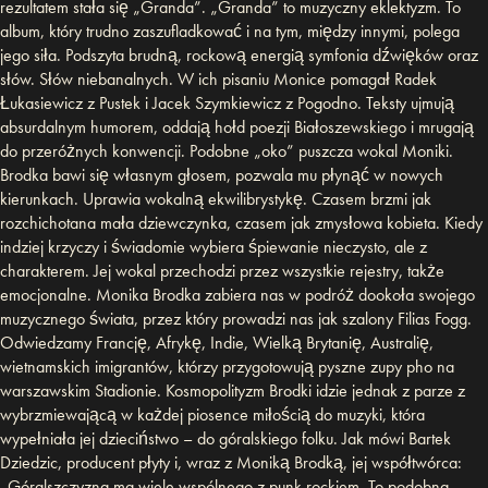
rezultatem stała się „Granda”. „Granda” to muzyczny eklektyzm. To
album, który trudno zaszufladkować i na tym, między innymi, polega
jego siła. Podszyta brudną, rockową energią symfonia dźwięków oraz
słów. Słów niebanalnych. W ich pisaniu Monice pomagał Radek
Łukasiewicz z Pustek i Jacek Szymkiewicz z Pogodno. Teksty ujmują
absurdalnym humorem, oddają hołd poezji Białoszewskiego i mrugają
do przeróżnych konwencji. Podobne „oko” puszcza wokal Moniki.
Brodka bawi się własnym głosem, pozwala mu płynąć w nowych
kierunkach. Uprawia wokalną ekwilibrystykę. Czasem brzmi jak
rozchichotana mała dziewczynka, czasem jak zmysłowa kobieta. Kiedy
indziej krzyczy i świadomie wybiera śpiewanie nieczysto, ale z
charakterem. Jej wokal przechodzi przez wszystkie rejestry, także
emocjonalne. Monika Brodka zabiera nas w podróż dookoła swojego
muzycznego świata, przez który prowadzi nas jak szalony Filias Fogg.
Odwiedzamy Francję, Afrykę, Indie, Wielką Brytanię, Australię,
wietnamskich imigrantów, którzy przygotowują pyszne zupy pho na
warszawskim Stadionie. Kosmopolityzm Brodki idzie jednak z parze z
wybrzmiewającą w każdej piosence miłością do muzyki, która
wypełniała jej dzieciństwo – do góralskiego folku. Jak mówi Bartek
Dziedzic, producent płyty i, wraz z Moniką Brodką, jej współtwórca:
„Góralszczyzna ma wiele wspólnego z punk rockiem. To podobna