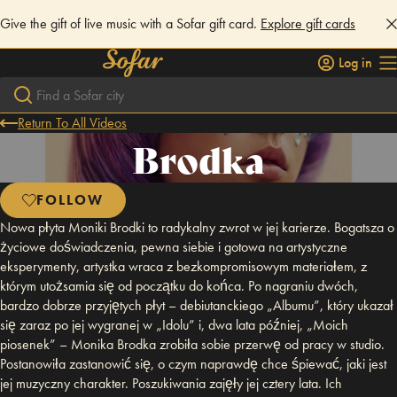
Give the gift of live music with a Sofar gift card.
Explore gift cards
Log in
Return To All Videos
Brodka
FOLLOW
Nowa płyta Moniki Brodki to radykalny zwrot w jej karierze. Bogatsza o
życiowe doświadczenia, pewna siebie i gotowa na artystyczne
eksperymenty, artystka wraca z bezkompromisowym materiałem, z
którym utożsamia się od początku do końca. Po nagraniu dwóch,
bardzo dobrze przyjętych płyt – debiutanckiego „Albumu”, który ukazał
się zaraz po jej wygranej w „Idolu” i, dwa lata później, „Moich
piosenek” – Monika Brodka zrobiła sobie przerwę od pracy w studio.
Postanowiła zastanowić się, o czym naprawdę chce śpiewać, jaki jest
jej muzyczny charakter. Poszukiwania zajęły jej cztery lata. Ich