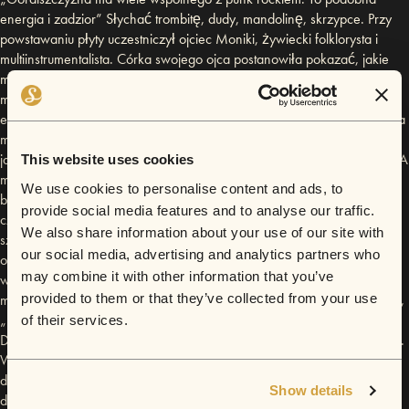
energia i zadzior” Słychać trombitę, dudy, mandolinę, skrzypce. Przy
powstawaniu płyty uczestniczył ojciec Moniki, żywiecki folklorysta i
multiinstrumentalista. Córka swojego ojca postanowiła pokazać, jakie
ma korzenie. Ani myślała jednak zrezygnować ze swoich nowych,
miejskich muzycznych przyzwyczajeń, m.in słabości do Justice,
elektroniki i prawdziwego rock&rolla. Dzięki temu powstała piorunująca
mieszanka góralskich guseł z klubową energią. Obrządek taneczny,
jakiego na polskich parkietach jeszcze nie było. Jak śpiewa Monika: „A
This website uses cookies
mi się wciąż voodoo śni, wstążki czaszki proszki, szarfy, chustki,
We use cookies to personalise content and ads, to
broszki”. Brodka, jak Florence Welsh, nie chce tylko śpiewać, chce
provide social media features and to analyse our traffic.
czarować. Brzęczy koralami, szeleści spódnicą, kręci się w kółko i
We also share information about your use of our site with
szumi wstążkami, zmienia się w turonia, lajkonika. Muzykę
our social media, advertising and analytics partners who
odpowiednio uzupełnia oprawa graficzna płyty. Jej autorem jest znany
may combine it with other information that you’ve
warszawski rysownik, Bartek Arobal. Bartek współpracował z wieloma
provided to them or that they’ve collected from your use
magazynami, m.in. „A4”, „Bluszcz”, „Cafe Magazyn”, „Dik Fagazine”,
„Exklusiv”, „Glamour”, oraz „Podróże”, współpracuje też z Teatrem
of their services.
Dramatycznym M.St. Warszawy im. Gustawa Holoubka jako plakacista.
Wraz z postępami w nagrywaniu płyty, powstawał także film
dokumentalny o procesie jej tworzenia. Quentin Carenzo, czyli reżyser
Show details
dokumentu „Ale Granda”, podglądał pracę na płytą od początków (