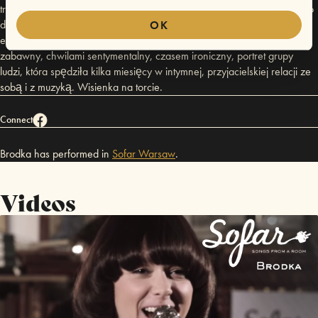
trudnych), aż po tak zwany final touch. Kamera zagląda do rodzinnego
domu Moniki, do studia w Teatrze na Woli, śledzi przebieg „góralskich
OK
eksperymentów”, nagrań wokalnych i instrumentalnych. To chwilami
zabawny, chwilami sentymentalny, czasem ironiczny, portret grupy
ludzi, która spędziła kilka miesięcy w intymnej, przyjacielskiej relacji ze
sobą i z muzyką. Wisienka na torcie.
Connect
Brodka has performed in
Sofar
Warsaw
.
Videos