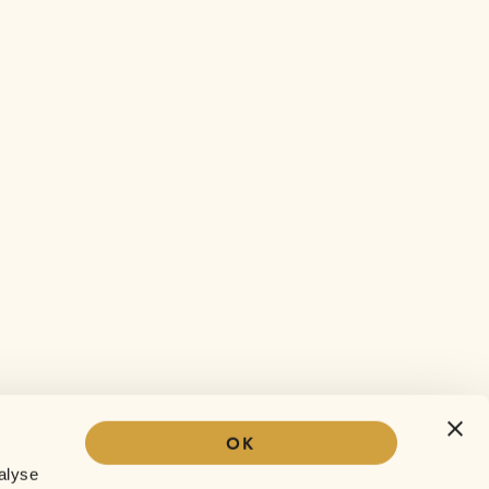
OK
Our story
alyse
The Sofar experience