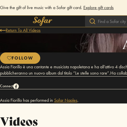
Give the gift of live music with a Sofar gift card.
Explore gift cards
Return To All Videos
FOLLOW
Assia Fiorillo è una cantante e musicista napoletana e ha all’attivo 4 di
pubblicheranno un nuovo album dal titolo “Le stelle sono rare”.Ha colla
Connect
Assia Fiorillo has performed in
Sofar
Naples
.
Videos