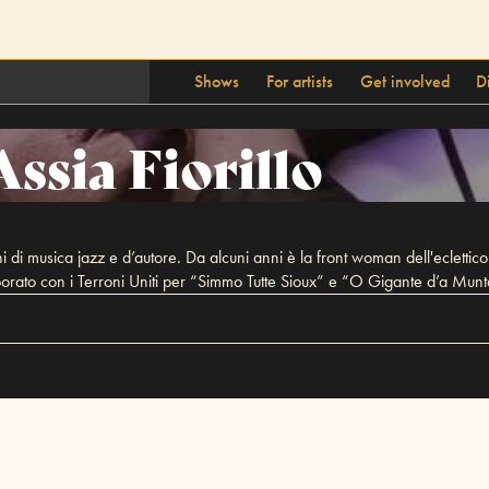
Shows
For artists
Get involved
D
Assia Fiorillo
schi di musica jazz e d’autore. Da alcuni anni è la front woman dell'ecle
borato con i Terroni Uniti per “Simmo Tutte Sioux” e “O Gigante d’a Mun