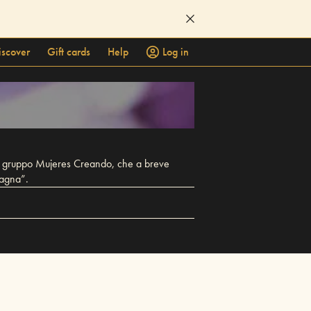
iscover
Gift cards
Help
Log in
ttico gruppo Mujeres Creando, che a breve
tagna”.