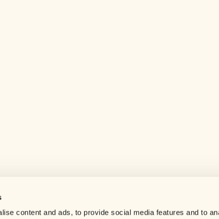
s
Help center
ise content and ads, to provide social media features and to an
Careers